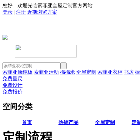
您好：欢迎光临索菲亚全屋定制官方网站！
登录
|
注册
近期浏览方案
索菲亚康纯板
索菲亚活动
榻榻米
全屋定制
索菲亚衣柜
书房
橱
免费量尺
免费设计
免费报价
空间分类
首页
热销产品
全屋定制
定
定制流程