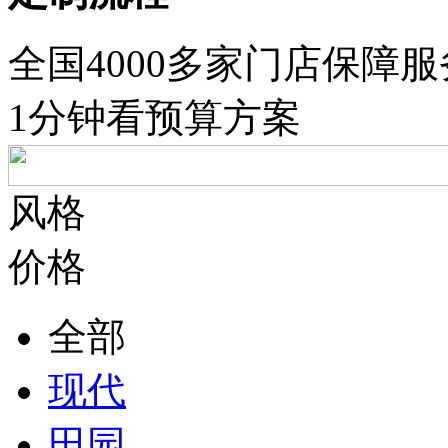
全国4000多家门店保障
1分钟看预算方案
风格
价格
全部
现代
田园