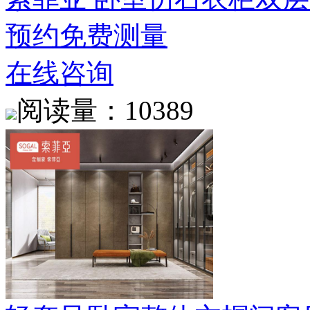
预约免费测量
在线咨询
阅读量：10389