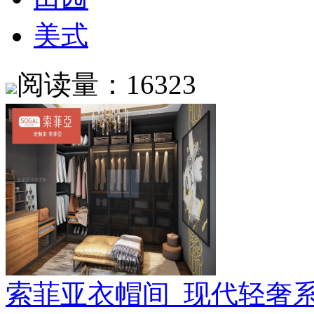
美式
阅读量：16323
索菲亚衣帽间_现代轻奢