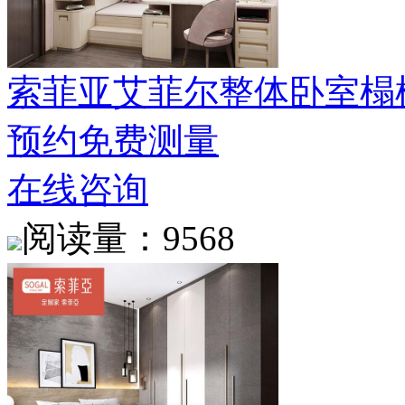
索菲亚艾菲尔整体卧室榻榻
预约免费测量
在线咨询
阅读量：9568