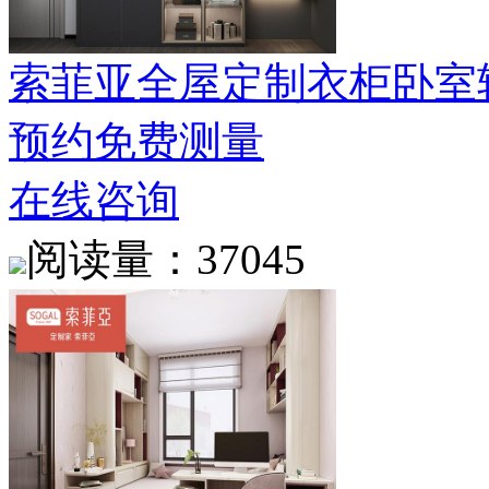
索菲亚全屋定制衣柜卧室轻
预约免费测量
在线咨询
阅读量：37045